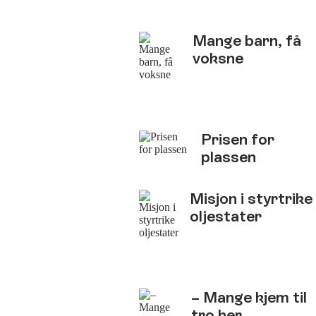
Mange barn, få
voksne
Prisen for
plassen
Misjon i styrtrike
oljestater
– Mange kjem til
tro her