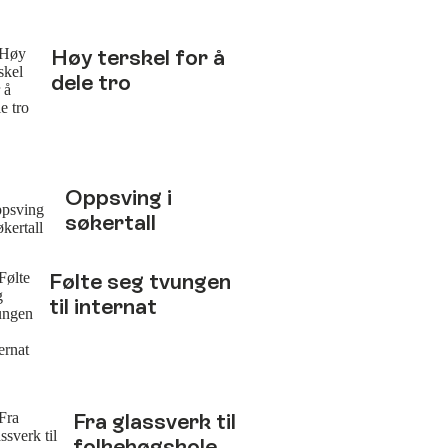
Høy terskel for å
dele tro
Oppsving i
søkertall
Følte seg tvungen
til internat
Fra glassverk til
folkehøgskole