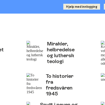
Hjelp med innlogging
Mirakler,
et
helbredelse
og luthersk
teologi
To historier
fra
fredsvåren
1945
Spytt i neven og