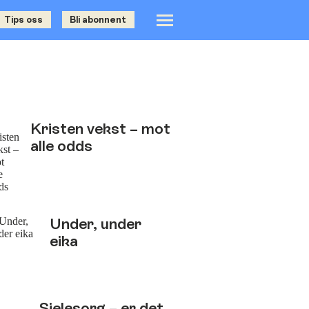
Tips oss
Bli abonnent
Kristen vekst – mot
alle odds
Under, under
eika
Sjelesorg – er det