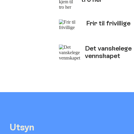
Frir til frivillige
Det vanskelege
vennskapet
Utsyn