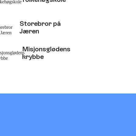
Storebror på
Jæren
Misjonsglødens
krybbe