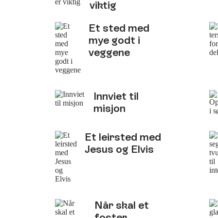
viktig
Et sted med
mye godt i
veggene
Innviet til
misjon
Et leirsted med
Jesus og Elvis
Når skal et
foster