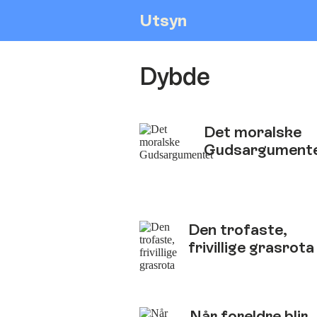
Utsyn
Dybde
Det moralske
Gudsargument
Den trofaste,
frivillige grasrota
Når foreldre blir