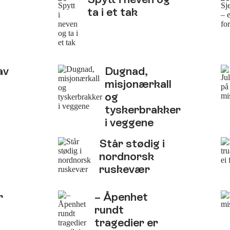
ta i et tak
av
Dugnad,
misjonærkall
og
tyskerbrakker
i veggene
Står stødig i
nordnorsk
ruskevær
r
– Åpenhet
rundt
tragedier er