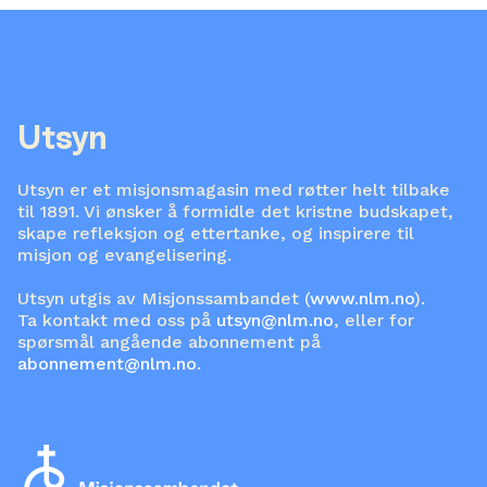
Utsyn
Utsyn er et misjonsmagasin med røtter helt tilbake
til 1891. Vi ønsker å formidle det kristne budskapet,
skape refleksjon og ettertanke, og inspirere til
misjon og evangelisering.
Utsyn utgis av Misjonssambandet (
www.nlm.no
).
Ta kontakt med oss på
utsyn@nlm.no
, eller for
spørsmål angående abonnement på
abonnement@nlm.no
.