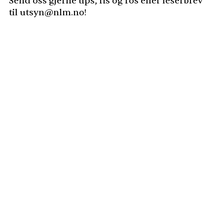
Send oss gjerne tips, ris og ros eller leserbrev
til utsyn@nlm.no!