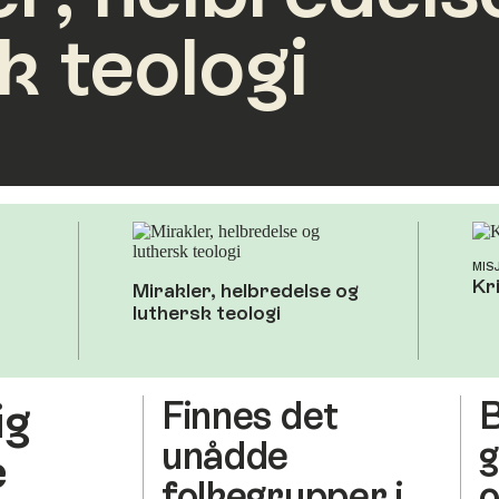
k teologi
MIS
Kr
Mirakler, helbredelse og
luthersk teologi
ig
Finnes det
B
unådde
e
folkegrupper i
o