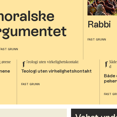
moralske
Rabbi
rgumentet
FAST GRUNN
FAST GRUNN
ynene
Teologi uten virkelighetskontakt
Både 
peker
FAST GRUNN
FAST GR