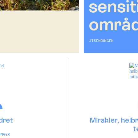
sensit
områ
UTSENDINGEN
dret
Mirakler, helb
t
INGER