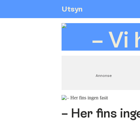
Utsyn
– Vi
Annonse
– Her fins ing