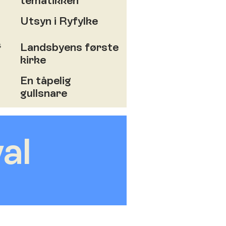
tematikken
Utsyn i Ryfylke
Landsbyens første
kirke
En tåpelig
gullsnare
al