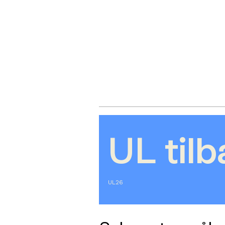
UL tilb
UL26