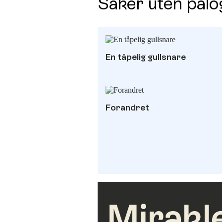
Saker uten pålo
En tåpelig gullsnare
Forandret
Mirakl