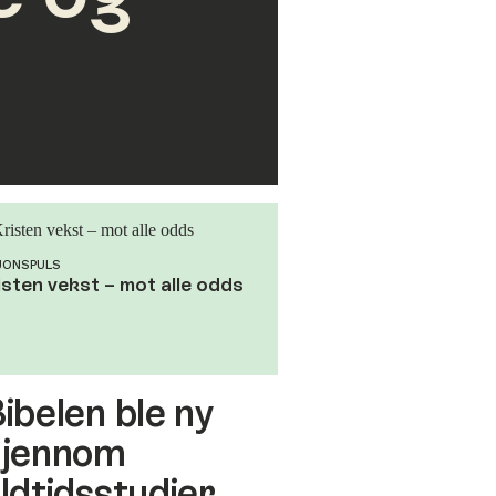
JONSPULS
isten vekst – mot alle odds
ibelen ble ny
gjennom
ldtidsstudier