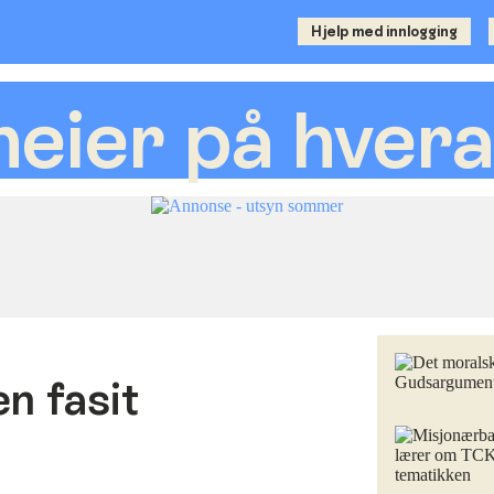
Hjelp med innlogging
 heier på hver
en fasit