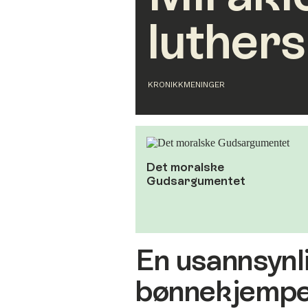
luthers
KRONIKK
MENINGER
Det moralske
Gudsargumentet
En usannsynl
bønnekjemp