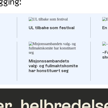
gging:
UL tilbake som festival
En
–F
sk
Misjonssambandets
valg- og fullmaktskomite
har konstituert seg
er, helbredels