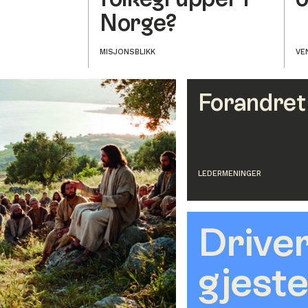
Norge?
MISJONSBLIKK
VE
Forandret
LEDER
MENINGER
Drive
gjeste