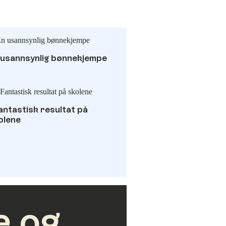
 usannsynlig bønnekjempe
antastisk resultat på
olene
e og