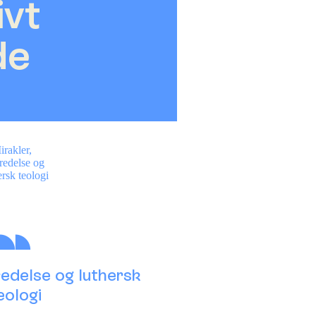
ivt
de
redelse og luthersk
eologi