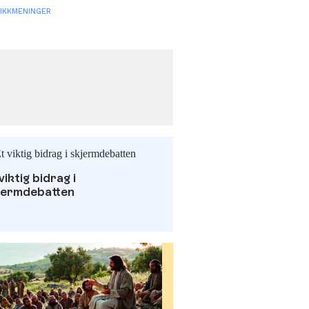
IKK
MENINGER
Annonse
viktig bidrag i
jermdebatten