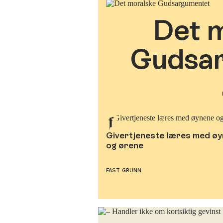
Det 
Gudsa
Givertjeneste læres med ø
og ørene
FAST GRUNN