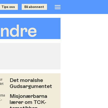
Tips oss
Bli abonnent
andre
Annonse
Det moralske
Gudsargumentet
Misjonærbarna
lærer om TCK-