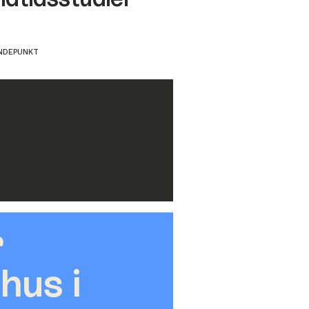
NDEPUNKT
r
hus i