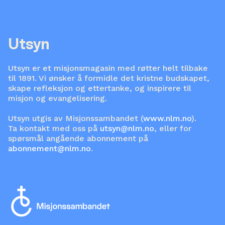
Utsyn
Utsyn er et misjonsmagasin med røtter helt tilbake
til 1891. Vi ønsker å formidle det kristne budskapet,
skape refleksjon og ettertanke, og inspirere til
misjon og evangelisering.
Utsyn utgis av Misjonssambandet (
www.nlm.no
).
Ta kontakt med oss på
utsyn@nlm.no
, eller for
spørsmål angående abonnement på
abonnement@nlm.no
.