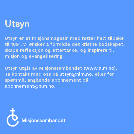
Utsyn
Utsyn er et misjonsmagasin med røtter helt tilbake
til 1891. Vi ønsker å formidle det kristne budskapet,
skape refleksjon og ettertanke, og inspirere til
misjon og evangelisering.
Utsyn utgis av Misjonssambandet (
www.nlm.no
).
Ta kontakt med oss på
utsyn@nlm.no
, eller for
spørsmål angående abonnement på
abonnement@nlm.no
.