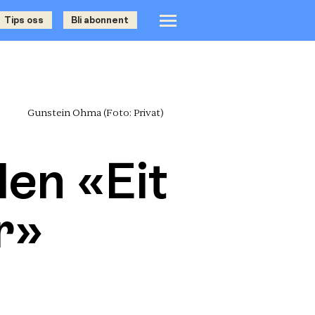
Tips oss
Bli abonnent
Gunstein Ohma
(Foto: Privat)
elen «Eit
r»