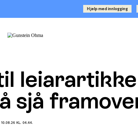
Hjelp med innlogging
til leiarartikk
l å sjå framove
10.08.26 KL. 04.44.