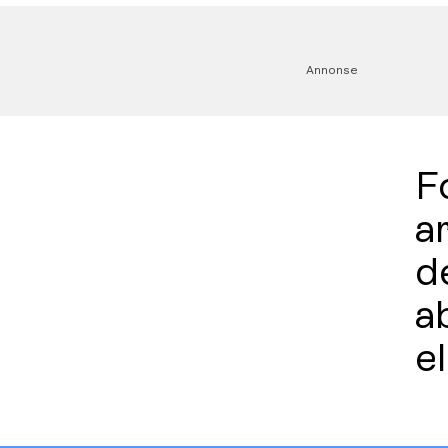
Annonse
Fo
a
d
a
e