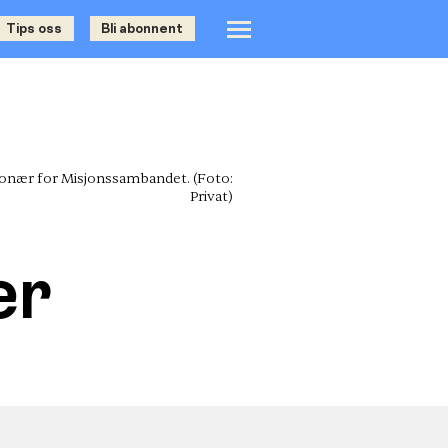
Tips oss
Bli abonnent
sjonær for Misjonssambandet.
(Foto:
Privat)
er