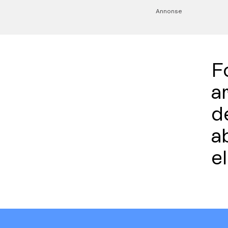
Annonse
Fo
a
d
a
e