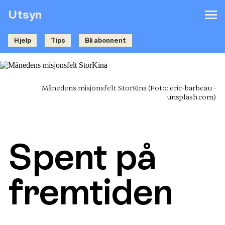
Utsyn
Hjelp
Tips
Bli abonnent
Månedens misjonsfelt StorKina
(Foto: eric-barbeau -
unsplash.com)
Spent på
fremtiden