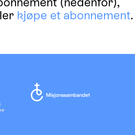
bonnement (nedenfor),
ller
kjøpe et abonnement
.
l
pe