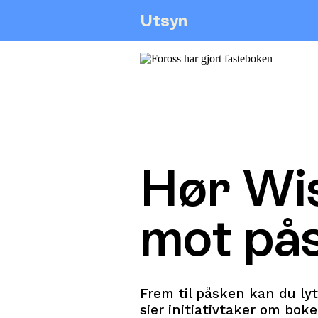
Utsyn
Hør Wis
mot på
Frem til påsken kan du lytt
sier initiativtaker om boke