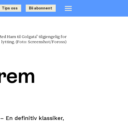
Tips oss
Bli abonnent
ed Ham til Golgata" tilgjengelig for
lytting.
(Foto: Screenshot/Foross)
frem
– En definitiv klassiker,