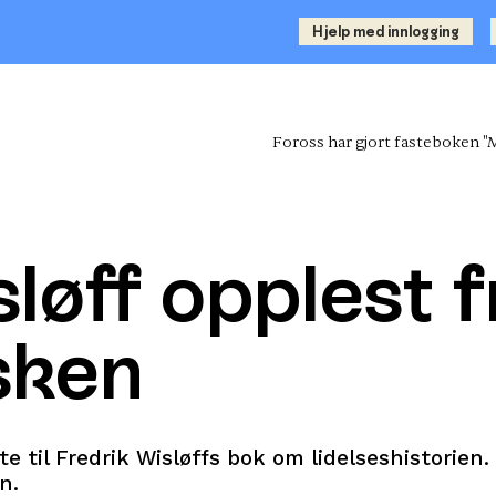
Hjelp med innlogging
Foross har gjort fasteboken "M
løff opplest 
sken
e til Fredrik Wisløffs bok om lidelseshistorien. 
n.