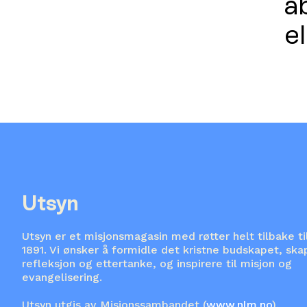
a
e
Utsyn
Utsyn er et misjonsmagasin med røtter helt tilbake ti
1891. Vi ønsker å formidle det kristne budskapet, ska
refleksjon og ettertanke, og inspirere til misjon og
evangelisering.
Utsyn utgis av Misjonssambandet (
www.nlm.no
).