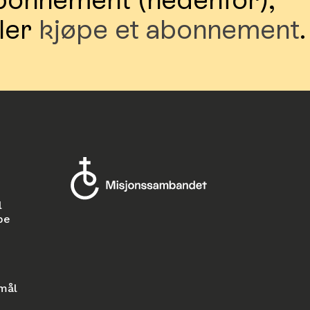
ller
kjøpe et abonnement
.
l
pe
smål