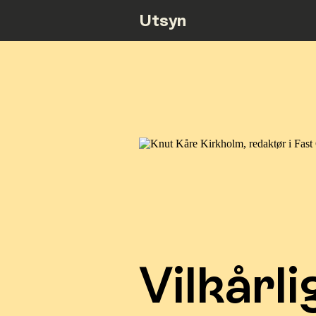
Utsyn
Vilkårli