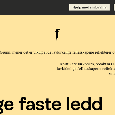
Hjelp med innlogging
Knut Kåre Kirkholm, redaktør i F
lavkirkelige fellesskapene reflekt
sine
ge faste ledd