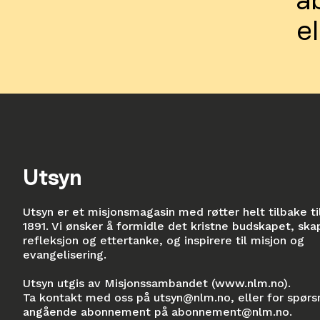
e
Utsyn
Utsyn er et misjonsmagasin med røtter helt tilbake ti
1891. Vi ønsker å formidle det kristne budskapet, ska
refleksjon og ettertanke, og inspirere til misjon og
evangelisering.
Utsyn utgis av Misjonssambandet (
www.nlm.no
).
Ta kontakt med oss på
utsyn@nlm.no
, eller for spør
angående abonnement på
abonnement@nlm.no
.