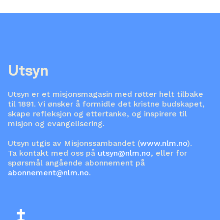
Utsyn
Utsyn er et misjonsmagasin med røtter helt tilbake
til 1891. Vi ønsker å formidle det kristne budskapet,
skape refleksjon og ettertanke, og inspirere til
misjon og evangelisering.
Utsyn utgis av Misjonssambandet (
www.nlm.no
).
Ta kontakt med oss på
utsyn@nlm.no
, eller for
spørsmål angående abonnement på
abonnement@nlm.no
.