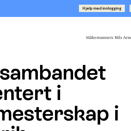
Hjelp med innlogging
Måkemannen: Nils Arne
ssambandet
ntert i
mesterskap i