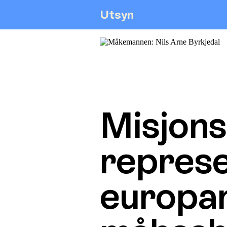
Utsyn
Misjon
represe
europa