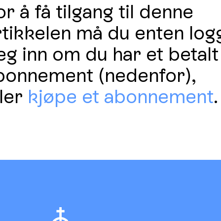
r å få tilgang til denne
rtikkelen må du enten log
eg inn om du har et betalt
bonnement (nedenfor),
ller
kjøpe et abonnement
.