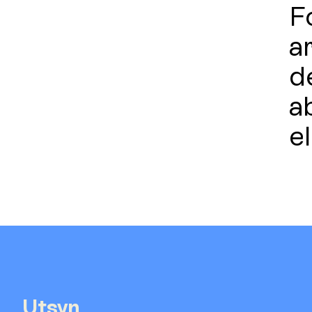
Fo
a
d
a
e
Utsyn