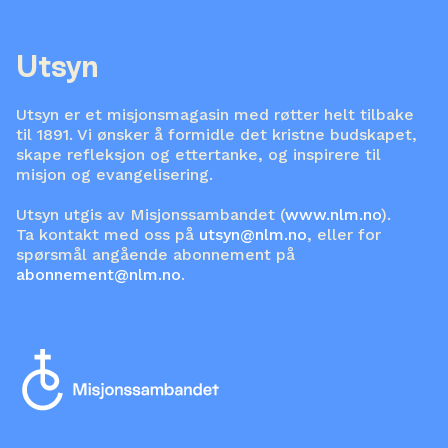
Utsyn
Utsyn er et misjonsmagasin med røtter helt tilbake
til 1891. Vi ønsker å formidle det kristne budskapet,
skape refleksjon og ettertanke, og inspirere til
misjon og evangelisering.
Utsyn utgis av Misjonssambandet (
www.nlm.no
).
Ta kontakt med oss på
utsyn@nlm.no
, eller for
spørsmål angående abonnement på
abonnement@nlm.no
.