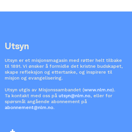
Utsyn
Utsyn er et misjonsmagasin med røtter helt tilbake
til 1891. Vi ønsker å formidle det kristne budskapet,
skape refleksjon og ettertanke, og inspirere til
misjon og evangelisering.
Utsyn utgis av Misjonssambandet (
www.nlm.no
).
Ta kontakt med oss på
utsyn@nlm.no
, eller for
spørsmål angående abonnement på
abonnement@nlm.no
.