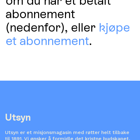
om du har et betalt
abonnement
(nedenfor), eller
kjøpe
et abonnement
.
Utsyn
Utsyn er et misjonsmagasin med røtter helt tilbake
til 1891. Vi ønsker å formidle det kristne budskapet,