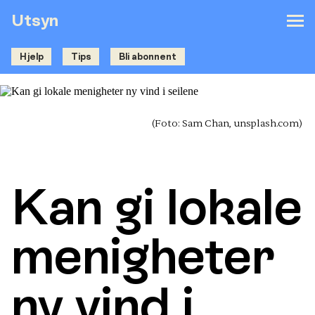
Utsyn
Hjelp
Tips
Bli abonnent
(Foto: Sam Chan, unsplash.com)
Kan gi lokale
menigheter
ny vind i