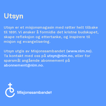
Utsyn
Utsyn er et misjonsmagasin med røtter helt tilbake
til 1891. Vi ønsker å formidle det kristne budskapet,
skape refleksjon og ettertanke, og inspirere til
misjon og evangelisering.
Utsyn utgis av Misjonssambandet (
www.nlm.no
).
Ta kontakt med oss på
utsyn@nlm.no
, eller for
spørsmål angående abonnement på
abonnement@nlm.no
.