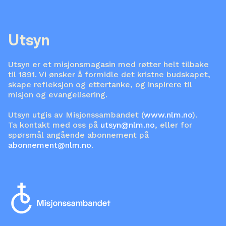
Utsyn
Utsyn er et misjonsmagasin med røtter helt tilbake
til 1891. Vi ønsker å formidle det kristne budskapet,
skape refleksjon og ettertanke, og inspirere til
misjon og evangelisering.
Utsyn utgis av Misjonssambandet (
www.nlm.no
).
Ta kontakt med oss på
utsyn@nlm.no
, eller for
spørsmål angående abonnement på
abonnement@nlm.no
.