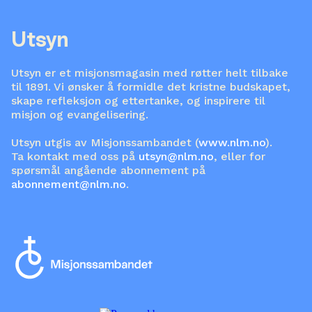
Utsyn
Utsyn er et misjonsmagasin med røtter helt tilbake
til 1891. Vi ønsker å formidle det kristne budskapet,
skape refleksjon og ettertanke, og inspirere til
misjon og evangelisering.
Utsyn utgis av Misjonssambandet (
www.nlm.no
).
Ta kontakt med oss på
utsyn@nlm.no
, eller for
spørsmål angående abonnement på
abonnement@nlm.no
.