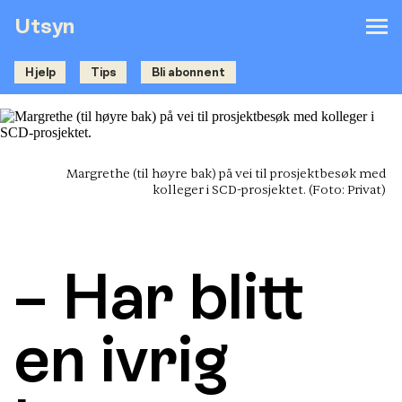
Utsyn
Hjelp
Tips
Bli abonnent
Margrethe (til høyre bak) på vei til prosjektbesøk med
kolleger i SCD-prosjektet.
(Foto: Privat)
– Har blitt
en ivrig