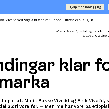
Hjelp med innlogging
Maria Bakke Vivelid og ektefellen E
Etiopa. Utreise e
ndingar klar f
smarka
ndingar ut. Maria Bakke Vivelid og Eirik Vivelid
r dei aldri vore før. – Men me har vore på etiopi