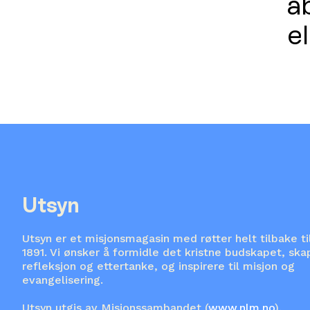
a
e
Utsyn
Utsyn er et misjonsmagasin med røtter helt tilbake ti
1891. Vi ønsker å formidle det kristne budskapet, ska
refleksjon og ettertanke, og inspirere til misjon og
evangelisering.
Utsyn utgis av Misjonssambandet (
www.nlm.no
).