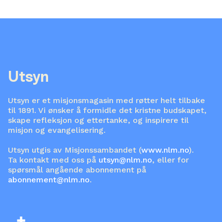
Utsyn
Utsyn er et misjonsmagasin med røtter helt tilbake
til 1891. Vi ønsker å formidle det kristne budskapet,
skape refleksjon og ettertanke, og inspirere til
misjon og evangelisering.
Utsyn utgis av Misjonssambandet (
www.nlm.no
).
Ta kontakt med oss på
utsyn@nlm.no
, eller for
spørsmål angående abonnement på
abonnement@nlm.no
.