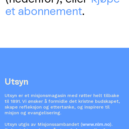
et abonnement
.
Utsyn
Utsyn er et misjonsmagasin med røtter helt tilbake
til 1891. Vi ønsker å formidle det kristne budskapet,
skape refleksjon og ettertanke, og inspirere til
misjon og evangelisering.
Utsyn utgis av Misjonssambandet (
www.nlm.no
).